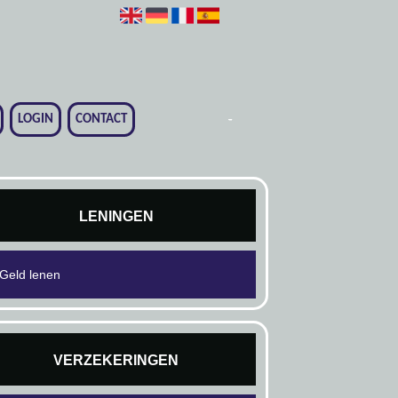
-
-
-
-
-
-
-
LOGIN
CONTACT
LENINGEN
Geld lenen
VERZEKERINGEN